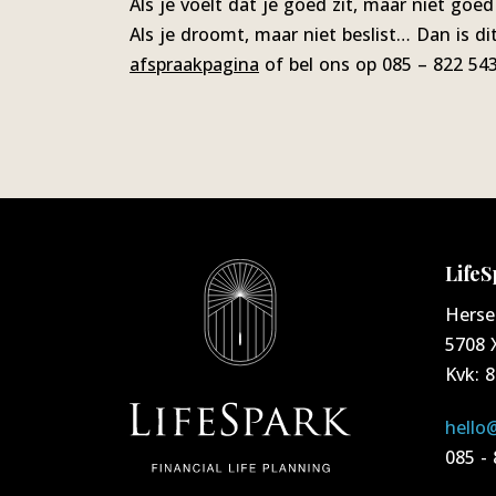
Als je voelt dat je goed zit, maar niet goe
Als je droomt, maar niet beslist… Dan is 
afspraakpagina
of bel ons op 085 – 822 543
LifeS
Herse
5708 
Kvk: 
hello@
085 -