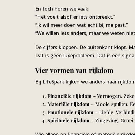
En toch horen we vaak:
“Het voelt alsof er iets ontbreekt.”
“Ik wil meer doen wat echt bij me past.”
“We willen iets anders, maar we weten niet
De cijfers kloppen. De buitenkant klopt. Ma
Dat is geen luxeprobleem. Dat is een signaa
Vier vormen van rijkdom
Bij LifeSpark kijken we anders naar rijkdom
Financiële rijkdom
– Vermogen. Zeker
Materiële rijkdom
– Mooie spullen. Ee
Emotionele rijkdom
– Liefde. Verbind
Spirituele rijkdom
– Zingeving. Groei.
Wie alleen op financiële of materiële rijkd