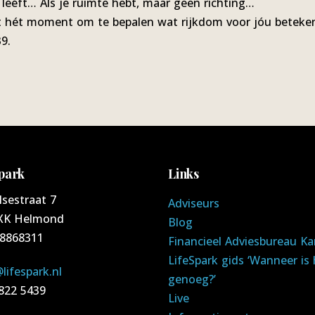
d lééft… Als je ruimte hebt, maar geen richting…
dit hét moment om te bepalen wat rijkdom voor jóu beteke
9.
park
Links
lsestraat 7
Adviseurs
XK Helmond
Blog
88868311
Financieel Adviesbureau Ka
LifeSpark gids ‘Wanneer is 
lifespark.nl
genoeg?’
 822 5439
Live