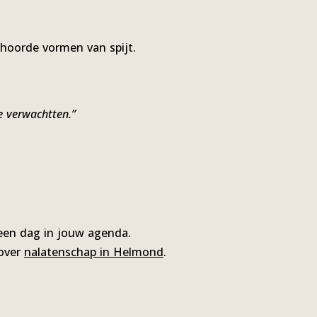
ehoorde vormen van spijt.
e verwachtten.”
geen dag in jouw agenda.
 over
nalatenschap in Helmond
.