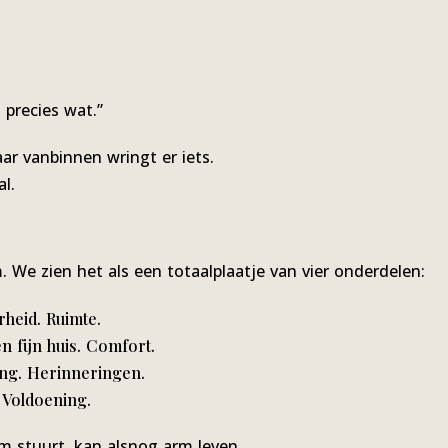
 precies wat.”
ar vanbinnen wringt er iets.
l.
. We zien het als een totaalplaatje van vier onderdelen:
heid. Ruimte.
n fijn huis. Comfort.
ing. Herinneringen.
 Voldoening.
om stuurt, kan alsnog arm leven.